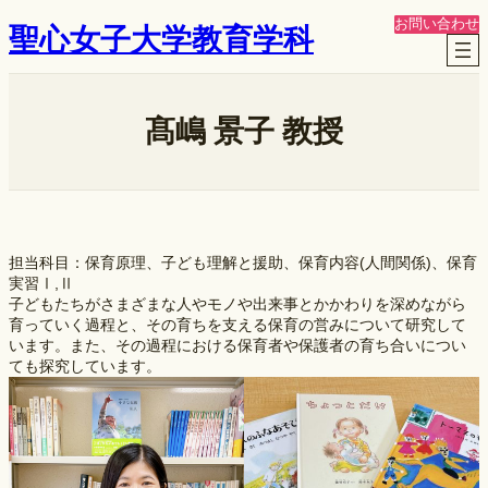
内
お問い合わせ
聖心女子大学教育学科
容
を
ス
キ
ッ
髙嶋 景子 教授
プ
担当科目：保育原理、子ども理解と援助、保育内容(人間関係)、保育
実習Ⅰ,Ⅱ
子どもたちがさまざまな人やモノや出来事とかかわりを深めながら
育っていく過程と、その育ちを支える保育の営みについて研究して
います。また、その過程における保育者や保護者の育ち合いについ
ても探究しています。